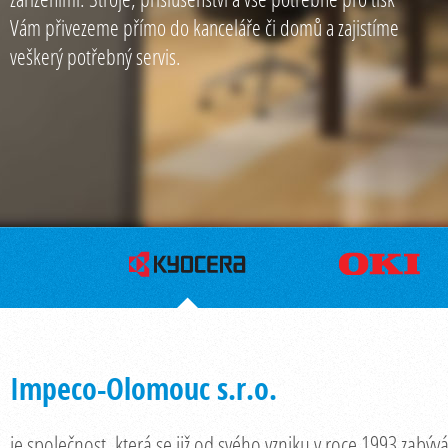
Vám přivezeme přímo do kanceláře či domů a zajistíme
veškerý potřebný servis.
Impeco-Olomouc s.r.o.
je společnost, která se již od svého vzniku v roce 1993 zabý