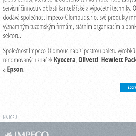
servisní činností v oblasti kancelářské a výpočetní techniky.
dodává společnost Impeco-Olomouc s.r.o. své produkty m
významným tuzemským firmám, státním organizacím a ba
sektoru.
Společnost Impeco-Olomouc nabízí pestrou paletu výrobků
renomovaných značek
Kyocera
,
Olivetti
,
Hewlett Pac
a
Epson
.
Zobra
NAHORU