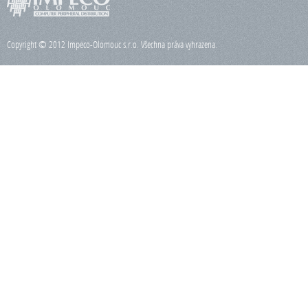
Copyright © 2012 Impeco-Olomouc s.r.o. Všechna práva vyhrazena.