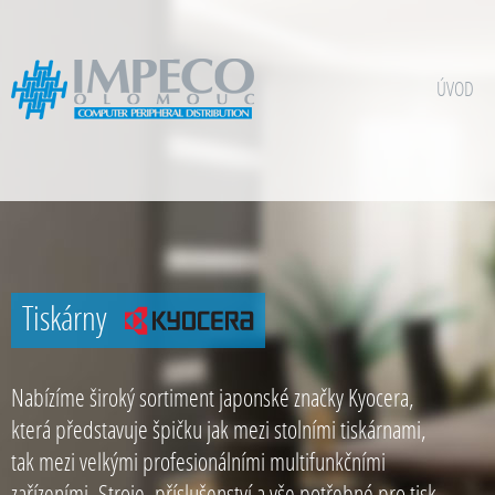
ÚVOD
Tiskárny
Nabízíme široký sortiment japonské značky Kyocera,
která představuje špičku jak mezi stolními tiskárnami,
tak mezi velkými profesionálními multifunkčními
zařízeními. Stroje, příslušenství a vše potřebné pro tisk